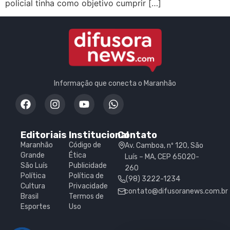
policial tinha como objetivo cumprir […]
Informação que conecta o Maranhão
Editoriais
Institucional
Contato
Maranhão
Código de
Av. Camboa, nº 120, São
Grande
Ética
Luís – MA, CEP 65020-
São Luís
Publicidade
260
Política
Política de
(98) 3222-1234
Cultura
Privacidade
contato@difusoranews.com.br
Brasil
Termos de
Esportes
Uso