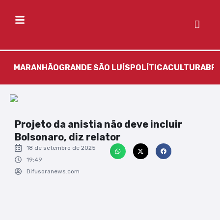
MARANHÃO
GRANDE SÃO LUÍS
POLÍTICA
CULTURA
BR
Projeto da anistia não deve incluir
Bolsonaro, diz relator
18 de setembro de 2025
19:49
Difusoranews.com