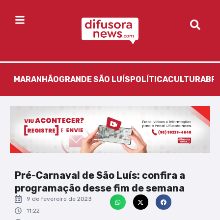
MARANHÃO
GRANDE SÃO LUÍS
POLÍTICA
CULTURA
BR
Pré-Carnaval de São Luís: confira a
programação desse fim de semana
9 de fevereiro de 2023
11:22