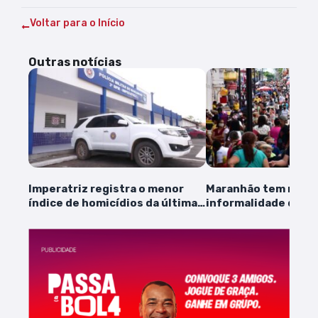
Voltar para o Início
Outras notícias
Imperatriz registra o menor
Maranhão tem maior
índice de homicídios da última
informalidade do pa
década
IBGE