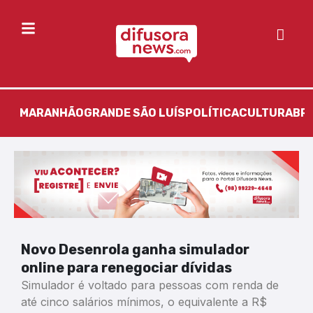
MARANHÃO
GRANDE SÃO LUÍS
POLÍTICA
CULTURA
BR
Novo Desenrola ganha simulador
online para renegociar dívidas
Simulador é voltado para pessoas com renda de
até cinco salários mínimos, o equivalente a R$