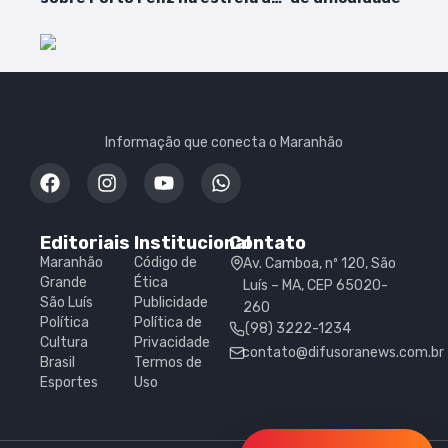
Copinha
duelo com Bayern
Informação que conecta o Maranhão
Editoriais
Institucional
Contato
Maranhão
Código de
Av. Camboa, nº 120, São
Grande
Ética
Luís – MA, CEP 65020-
São Luís
Publicidade
260
Política
Política de
(98) 3222-1234
Cultura
Privacidade
contato@difusoranews.com.br
Brasil
Termos de
Esportes
Uso