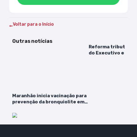
Voltar para o Início
Outras notícias
Reforma tributária 
do Executivo e do L
em 2023
Maranhão inicia vacinação para
prevenção da bronquiolite em
gestantes e recém-nascidos