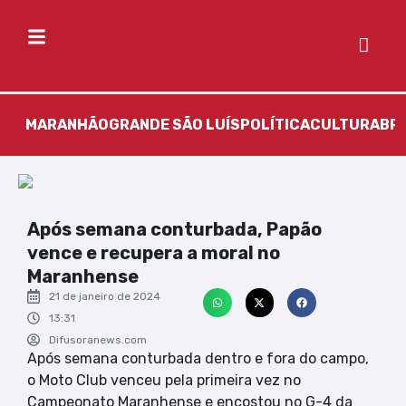
MARANHÃO
GRANDE SÃO LUÍS
POLÍTICA
CULTURA
BR
Após semana conturbada, Papão
vence e recupera a moral no
Maranhense
21 de janeiro de 2024
13:31
Difusoranews.com
Após semana conturbada dentro e fora do campo,
o Moto Club venceu pela primeira vez no
Campeonato Maranhense e encostou no G-4 da