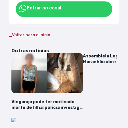
Entrar no canal
Voltar para o Início
Outras notícias
Assembleia Legislat
Maranhão abre inscr
concurso público a p
hoje (27)
Vingança pode ter motivado
morte de filha; polícia investiga
caso em Bela Vista do Maranhão