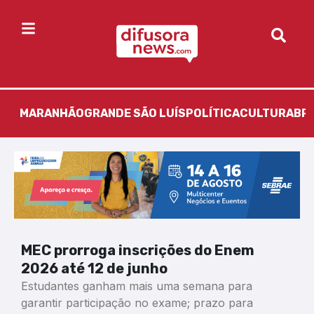
MARANHÃO
GRANDE SÃO LUÍS
POLÍTICA
CULTURA
BR
MEC prorroga inscrições do Enem
2026 até 12 de junho
Estudantes ganham mais uma semana para
garantir participação no exame; prazo para