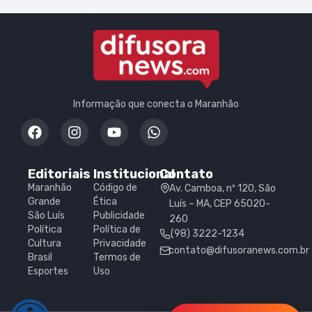
Informação que conecta o Maranhão
Editoriais
Institucional
Contato
Maranhão
Código de
Av. Camboa, nº 120, São
Grande
Ética
Luís – MA, CEP 65020-
São Luís
Publicidade
260
Política
Política de
(98) 3222-1234
Cultura
Privacidade
contato@difusoranews.com.br
Brasil
Termos de
Esportes
Uso