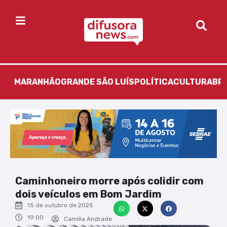
MARANHÃO
GRANDE SÃO LUÍS
POLÍTICA
CULTURA
BR
Caminhoneiro morre após colidir com
dois veículos em Bom Jardim
15 de outubro de 2025
19:00
Camilla Andrade