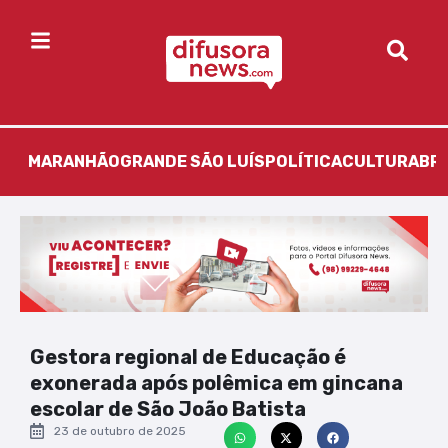
MARANHÃO
GRANDE SÃO LUÍS
POLÍTICA
CULTURA
BR
Gestora regional de Educação é
exonerada após polêmica em gincana
escolar de São João Batista
23 de outubro de 2025