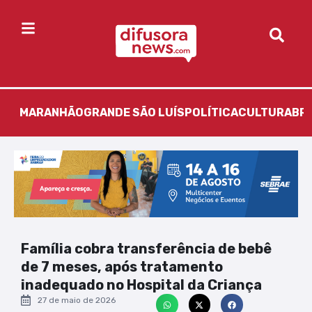
MARANHÃO
GRANDE SÃO LUÍS
POLÍTICA
CULTURA
BR
Família cobra transferência de bebê
de 7 meses, após tratamento
inadequado no Hospital da Criança
27 de maio de 2026