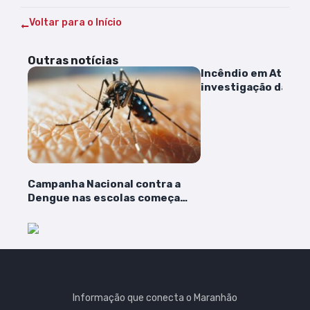
Voltar para o Início
Outras notícias
Incêndio em Atins:
investigação da cau
instalação de post
dos bombeiros na lo
são determinadas
Campanha Nacional contra a
Dengue nas escolas começa
nesta segunda-feira
Informação que conecta o Maranhão