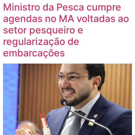
Ministro da Pesca cumpre
agendas no MA voltadas ao
setor pesqueiro e
regularização de
embarcações