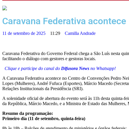
Caravana Federativa acontece 
11 de setembro de 2025
11:29
Camilla Andrade
Caravana Federativa do Governo Federal chega a São Luís nesta quinta 
facilitando o diálogo com gestores e gestoras locais.
Clique e participe do canal do
Difusora News
no Whatsapp!
A Caravana Federativa acontece no Centro de Convenções Pedro Neiva
Lopes (Mulheres), André Fufuca (Esportes), Márcio Macedo (Secretaria
Relações Institucionais da Presidência (SRI).
A solenidade oficial de abertura do evento será às 11h desta quinta-f
da República, Márcio Macedo, e a Ministra de Estado das Mulheres, 
Resumo da programação:
Primeiro dia (11 de setembro, quinta-feira)
8h às 18h – Balcões de atendimento de ministérios e órgãos federais;