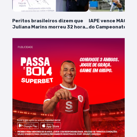
Peritos brasileiros dizem que
IAPE vence MAC e e
Juliana Marins morreu 32 horas
do Campeonato Ma
após queda