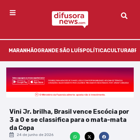
MARANHÃO
GRANDE SÃO LUÍS
POLÍTICA
CULTURA
BR
Vini Jr. brilha, Brasil vence Escócia por
3 a 0 e se classifica para o mata-mata
da Copa
24 de junho de 2026