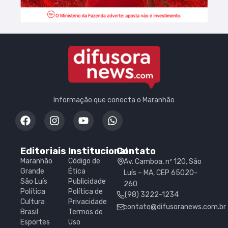
Informação que conecta o Maranhão
Editoriais
Institucional
Contato
Maranhão
Código de
Av. Camboa, nº 120, São
Grande
Ética
Luís – MA, CEP 65020-
São Luís
Publicidade
260
Política
Política de
(98) 3222-1234
Cultura
Privacidade
contato@difusoranews.com.br
Brasil
Termos de
Esportes
Uso