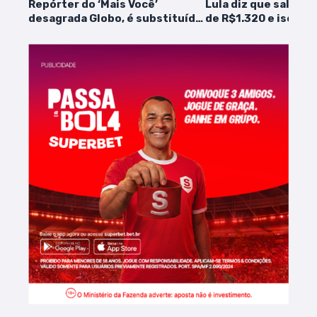
Repórter do ‘Mais Você’
Lula diz que salário
desagrada Globo, é substituído
de R$1.320 e isenção
e motivo vem à tona
subirá para até R$ 2