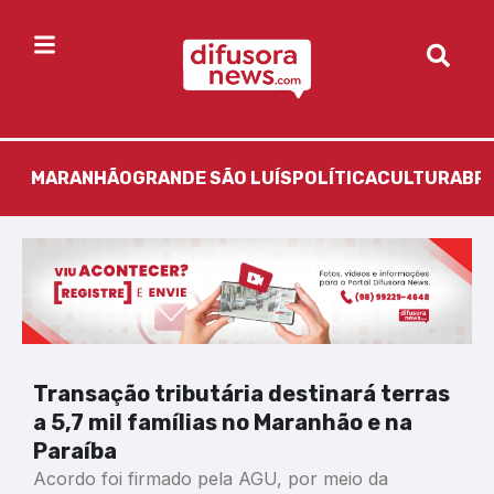
MARANHÃO
GRANDE SÃO LUÍS
POLÍTICA
CULTURA
BR
Transação tributária destinará terras
a 5,7 mil famílias no Maranhão e na
Paraíba
Acordo foi firmado pela AGU, por meio da