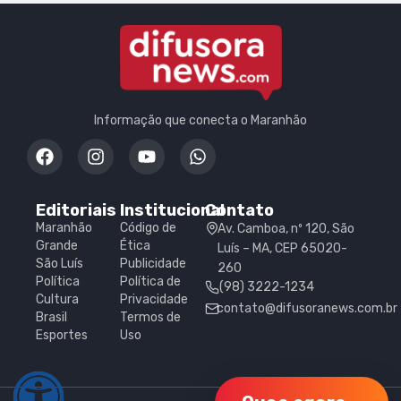
Informação que conecta o Maranhão
Editoriais
Institucional
Contato
Maranhão
Código de
Av. Camboa, nº 120, São
Grande
Ética
Luís – MA, CEP 65020-
São Luís
Publicidade
260
Política
Política de
(98) 3222-1234
Cultura
Privacidade
contato@difusoranews.com.br
Brasil
Termos de
Esportes
Uso