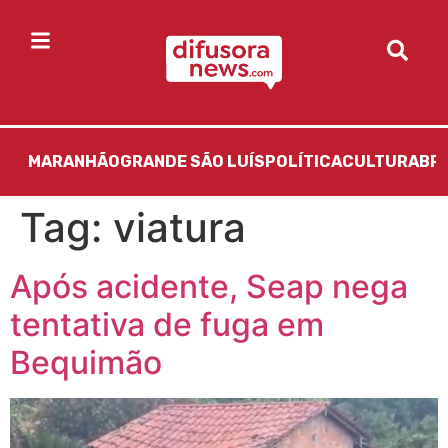
MARANHÃO
GRANDE SÃO LUÍS
POLÍTICA
CULTURA
BR
Tag:
viatura
Após acidente, Seap nega
tentativa de fuga em
Bequimão