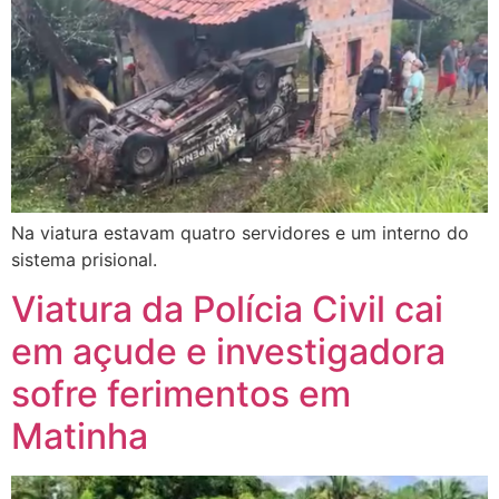
Na viatura estavam quatro servidores e um interno do
sistema prisional.
Viatura da Polícia Civil cai
em açude e investigadora
sofre ferimentos em
Matinha