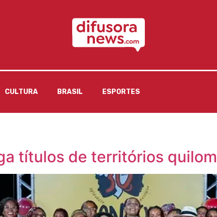
CULTURA
BRASIL
ESPORTES
a títulos de territórios quil