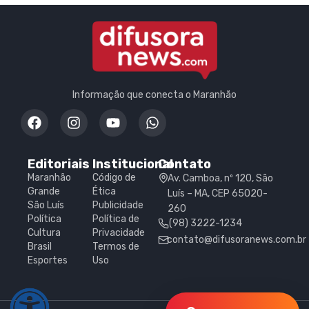
Informação que conecta o Maranhão
Editoriais
Institucional
Contato
Maranhão
Código de
Av. Camboa, nº 120, São
Grande
Ética
Luís – MA, CEP 65020-
São Luís
Publicidade
260
Política
Política de
(98) 3222-1234
Cultura
Privacidade
contato@difusoranews.com.br
Brasil
Termos de
Esportes
Uso