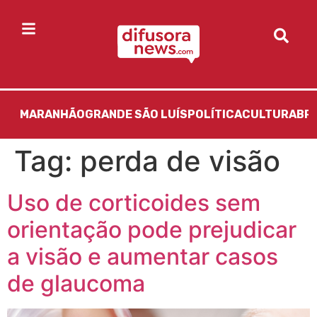
MARANHÃO
GRANDE SÃO LUÍS
POLÍTICA
CULTURA
BR
Tag:
perda de visão
Uso de corticoides sem
orientação pode prejudicar
a visão e aumentar casos
de glaucoma