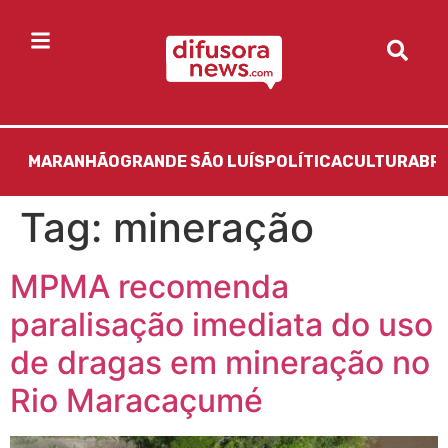
MARANHÃO
GRANDE SÃO LUÍS
POLÍTICA
CULTURA
BR
Tag:
mineração
MPMA recomenda
paralisação imediata do uso
de dragas em mineração no
Rio Maracaçumé