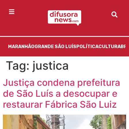
MARANHÃO
GRANDE SÃO LUÍS
POLÍTICA
CULTURA
BR
Tag:
justica
Justiça condena prefeitura
de São Luís a desocupar e
restaurar Fábrica São Luiz