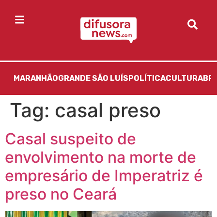
MARANHÃO
GRANDE SÃO LUÍS
POLÍTICA
CULTURA
BR
Tag:
casal preso
Casal suspeito de
envolvimento na morte de
empresário de Imperatriz é
preso no Ceará