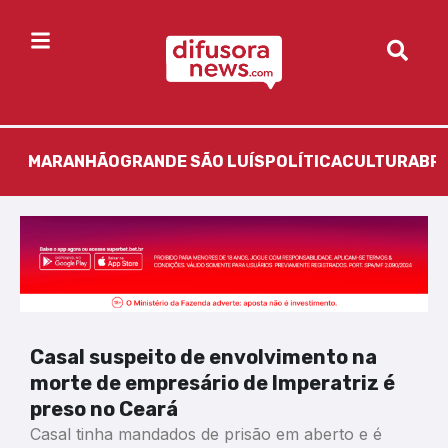
MARANHÃO
GRANDE SÃO LUÍS
POLÍTICA
CULTURA
BR
Casal suspeito de envolvimento na
morte de empresário de Imperatriz é
preso no Ceará
Casal tinha mandados de prisão em aberto e é