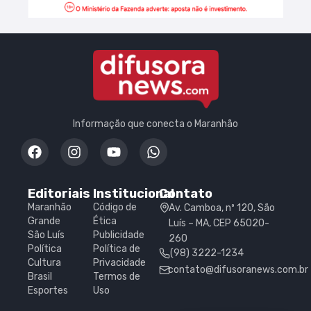
Informação que conecta o Maranhão
Editoriais
Institucional
Contato
Maranhão
Código de
Av. Camboa, nº 120, São
Grande
Ética
Luís – MA, CEP 65020-
São Luís
Publicidade
260
Política
Política de
(98) 3222-1234
Cultura
Privacidade
contato@difusoranews.com.br
Brasil
Termos de
Esportes
Uso