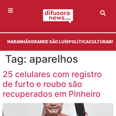
MARANHÃO
GRANDE SÃO LUÍS
POLÍTICA
CULTURA
BR
Tag:
aparelhos
25 celulares com registro
de furto e roubo são
recuperados em Pinheiro