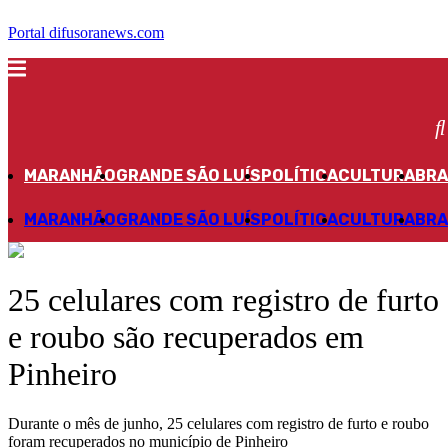
Portal difusoranews.com
MARANHÃO
GRANDE SÃO LUÍS
POLÍTICA
CULTURA
BRA
MARANHÃO
GRANDE SÃO LUÍS
POLÍTICA
CULTURA
BRA
25 celulares com registro de furto
e roubo são recuperados em
Pinheiro
Durante o mês de junho, 25 celulares com registro de furto e roubo
foram recuperados no município de Pinheiro