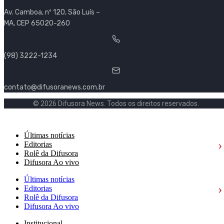
Av. Camboa, nº 120, São Luís –
MA, CEP 65020-260
(98) 3222-1234
contato@difusoranews.com.br
© 2026 Difusora News. Todos os direitos reservados.
Últimas notícias
›
Editorias
Rolê da Difusora
Difusora Ao vivo
Últimas notícias
›
Editorias
Rolê da Difusora
Difusora Ao vivo
Institucional