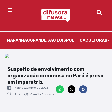
MARANHÃO
GRANDE SÃO LUÍS
POLÍTICA
CULTURA
BR
Suspeito de envolvimento com
organização criminosa no Pará é preso
em Imperatriz
17 de dezembro de 2025
18:12
Camilla Andrade