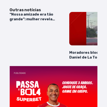
Outras notícias
“Nossa amizade era tão
grande”: mulher revela
detalhes de crime em Codó
Moradores bloqueia
Daniel de La Touch
protesto por falta d
problemas de infra