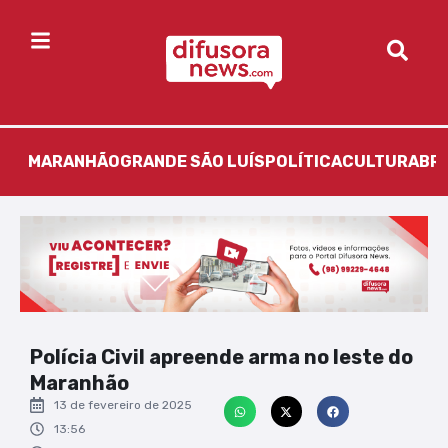
MARANHÃO
GRANDE SÃO LUÍS
POLÍTICA
CULTURA
BR
Polícia Civil apreende arma no leste do
Maranhão
13 de fevereiro de 2025
13:56