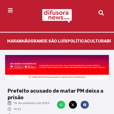
MARANHÃO
GRANDE SÃO LUÍS
POLÍTICA
CULTURA
BR
Prefeito acusado de matar PM deixa a
prisão
19 de setembro de 2025
19:21