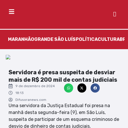
MARANHÃO
GRANDE SÃO LUÍS
POLÍTICA
CULTURA
BR
Servidora é presa suspeita de desviar
mais de R$ 200 mil de contas judiciais
9 de dezembro de 2024
18:13
Difusoranews.com
Uma servidora da Justiça Estadual foi presa na
manhã desta segunda-feira (9), em São Luís,
suspeita de participar de um esquema criminoso de
desvio de dinheiro de contas judiciais.