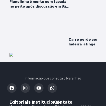
Flanelinha é morto com facada
no peito após discussão em São
Luís
Carro perde contro
ladeira, atinge out
acabam em quintal d
Vila Embratel
Informação que conecta o Maranhão
Editoriais
Institucional
Contato