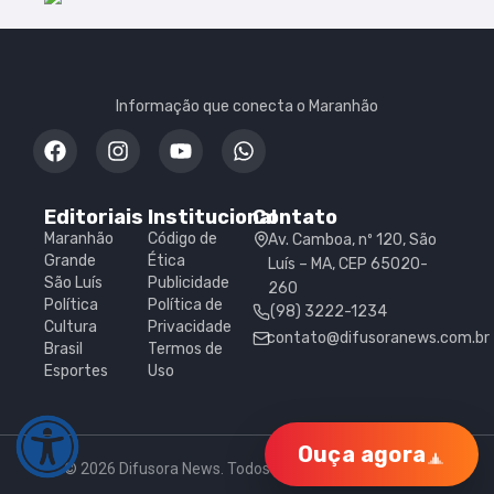
Informação que conecta o Maranhão
Editoriais
Institucional
Contato
Maranhão
Código de
Av. Camboa, nº 120, São
Grande
Ética
Luís – MA, CEP 65020-
São Luís
Publicidade
260
Política
Política de
(98) 3222-1234
Cultura
Privacidade
contato@difusoranews.com.br
Brasil
Termos de
Esportes
Uso
Ouça agora
© 2026 Difusora News. Todos os direitos reservados.