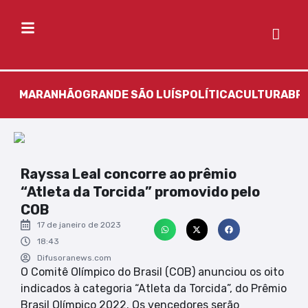
MARANHÃO
GRANDE SÃO LUÍS
POLÍTICA
CULTURA
BR
Rayssa Leal concorre ao prêmio
“Atleta da Torcida” promovido pelo
COB
17 de janeiro de 2023
18:43
Difusoranews.com
O Comitê Olímpico do Brasil (COB) anunciou os oito
indicados à categoria “Atleta da Torcida”, do Prêmio
Brasil Olímpico 2022. Os vencedores serão