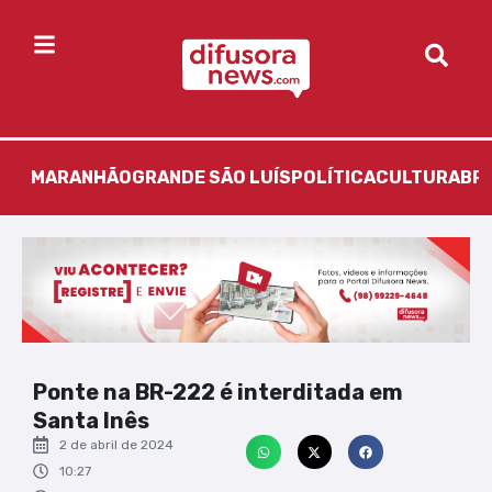
MARANHÃO
GRANDE SÃO LUÍS
POLÍTICA
CULTURA
BR
Ponte na BR-222 é interditada em
Santa Inês
2 de abril de 2024
10:27