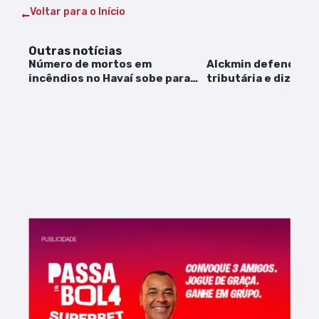
Voltar para o Início
Outras notícias
Número de mortos em
Alckmin defende r
incêndios no Havaí sobe para
tributária e diz que
106
modelo é caótico”