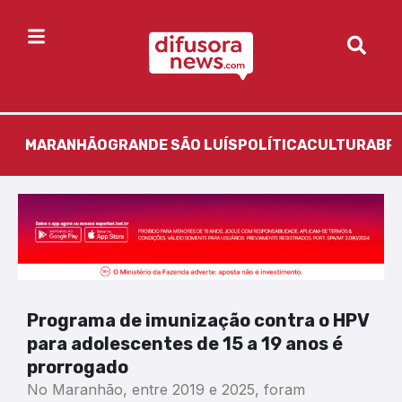
MARANHÃO
GRANDE SÃO LUÍS
POLÍTICA
CULTURA
BR
Programa de imunização contra o HPV
para adolescentes de 15 a 19 anos é
prorrogado
No Maranhão, entre 2019 e 2025, foram