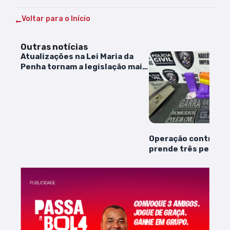
Voltar para o Início
Outras notícias
Atualizações na Lei Maria da
Penha tornam a legislação mais
rígida contra agressores de
mulheres
Operação contra o t
prende três pessoa
apreende drogas em