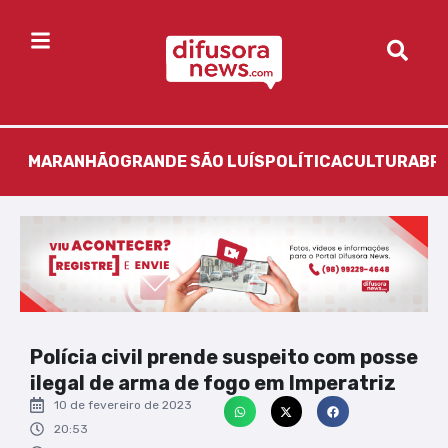
MARANHÃO
GRANDE SÃO LUÍS
POLÍTICA
CULTURA
BR
Polícia civil prende suspeito com posse
ilegal de arma de fogo em Imperatriz
10 de fevereiro de 2023
20:53