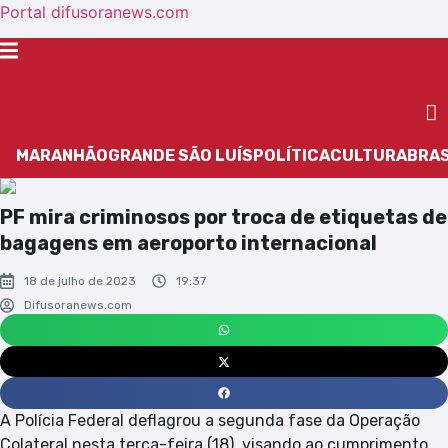
Portal difusoranews.com
MARANHÃO
GRANDE SÃO LUÍS
POLÍTICA
CULTURA
BRAS
PF mira criminosos por troca de etiquetas de
bagagens em aeroporto internacional
18 de julho de 2023
19:37
Difusoranews.com
A Polícia Federal deflagrou a segunda fase da Operação
Colateral nesta terça-feira (18), visando ao cumprimento