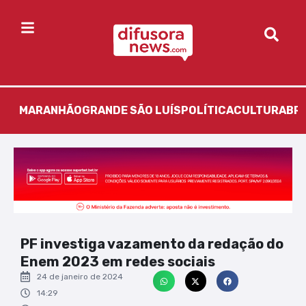
MARANHÃO
GRANDE SÃO LUÍS
POLÍTICA
CULTURA
BR
PF investiga vazamento da redação do
Enem 2023 em redes sociais
24 de janeiro de 2024
14:29