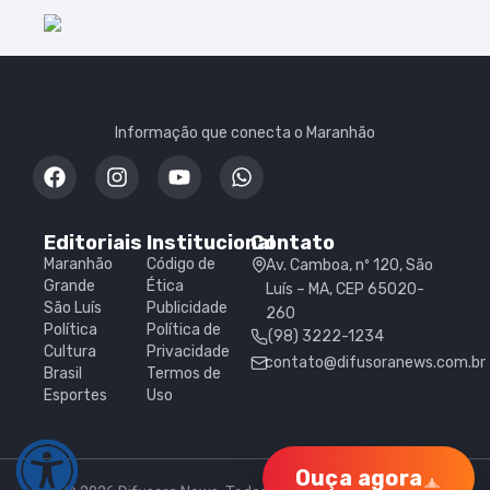
Informação que conecta o Maranhão
Editoriais
Institucional
Contato
Maranhão
Código de
Av. Camboa, nº 120, São
Grande
Ética
Luís – MA, CEP 65020-
São Luís
Publicidade
260
Política
Política de
(98) 3222-1234
Cultura
Privacidade
contato@difusoranews.com.br
Brasil
Termos de
Esportes
Uso
Ouça agora