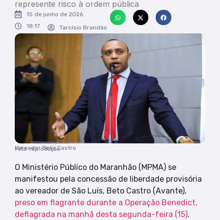
represente risco à ordem pública
15 de junho de 2026
18:17
Tarcísio Brandão
Vereador Beto Castro
Foto: reprodução
O Ministério Público do Maranhão (MPMA) se
manifestou pela concessão de liberdade provisória
ao vereador de São Luís, Beto Castro (Avante),
preso em flagrante durante a Operação Benedict,
deflagrada na manhã desta segunda-feira (15)
.