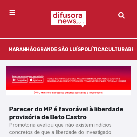
MARANHÃO
GRANDE SÃO LUÍS
POLÍTICA
CULTURA
BR
Parecer do MP é favorável à liberdade
provisória de Beto Castro
Promotoria avaliou que não existem indícios
concretos de que a liberdade do investigado