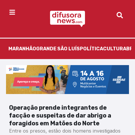
MARANHÃO
GRANDE SÃO LUÍS
POLÍTICA
CULTURA
BR
Operação prende integrantes de
facção e suspeitas de dar abrigo a
foragidos em Matões do Norte
Entre os presos, estão dois homens investigados