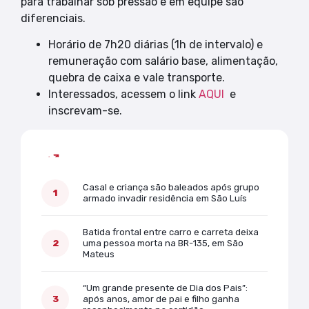
para trabalhar sob pressão e em equipe são
diferenciais.
Horário de 7h20 diárias (1h de intervalo) e
remuneração com salário base, alimentação,
quebra de caixa e vale transporte.
Interessados, acessem o link
AQUI
e
inscrevam-se.
Mais lidas
Casal e criança são baleados após grupo
armado invadir residência em São Luís
Batida frontal entre carro e carreta deixa
uma pessoa morta na BR-135, em São
Mateus
“Um grande presente de Dia dos Pais”:
após anos, amor de pai e filho ganha