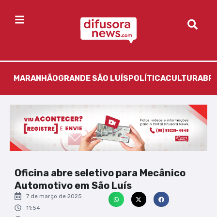
MARANHÃO
GRANDE SÃO LUÍS
POLÍTICA
CULTURA
BR
Oficina abre seletivo para Mecânico
Automotivo em São Luís
7 de março de 2025
11:54