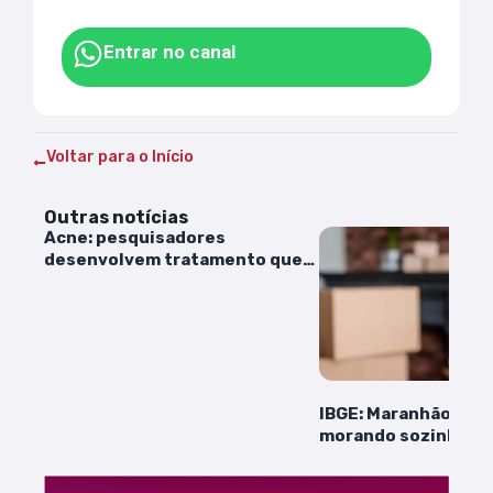
Entrar no canal
Voltar para o Início
Outras notícias
Acne: pesquisadores
desenvolvem tratamento que
modifica bactéria que causa
espinhas
IBGE: Maranhão tem
morando sozinha, m
segue abaixo da méd