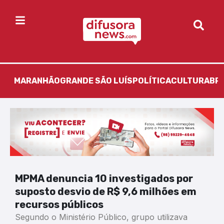
MARANHÃO
GRANDE SÃO LUÍS
POLÍTICA
CULTURA
BR
MPMA denuncia 10 investigados por
suposto desvio de R$ 9,6 milhões em
recursos públicos
Segundo o Ministério Público, grupo utilizava