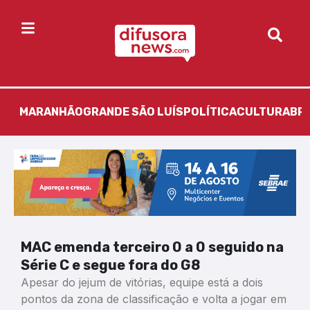
MARANHÃO
GRANDE SÃO LUÍS
POLÍTICA
CULTURA
BR
MAC emenda terceiro 0 a 0 seguido na
Série C e segue fora do G8
Apesar do jejum de vitórias, equipe está a dois
pontos da zona de classificação e volta a jogar em