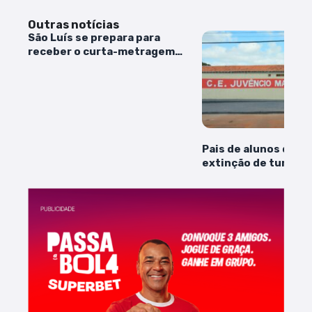
Outras notícias
São Luís se prepara para
receber o curta-metragem
‘EXU’, com direção de Hsu Chien
Hsin
Pais de alunos den
extinção de turma 
pública de São Luís