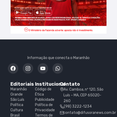
Informação que conecta o Maranhão
Editoriais
Institucional
Contato
Maranhão
Código de
Av. Camboa, nº 120, São
Grande
Ética
Luís – MA, CEP 65020-
São Luís
Publicidade
260
Política
Política de
(98) 3222-1234
Cultura
Privacidade
contato@difusoranews.com.br
Brasil
Termos de