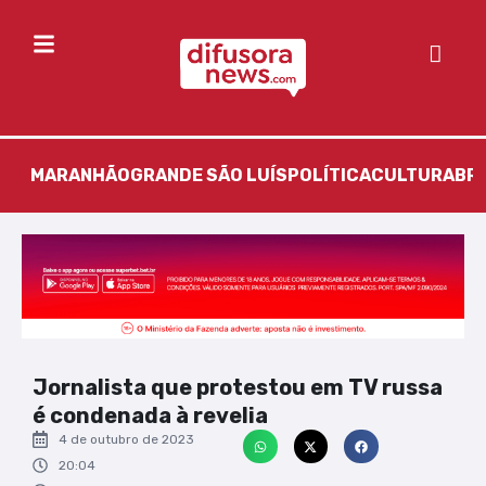
MARANHÃO
GRANDE SÃO LUÍS
POLÍTICA
CULTURA
BR
Jornalista que protestou em TV russa
é condenada à revelia
4 de outubro de 2023
20:04