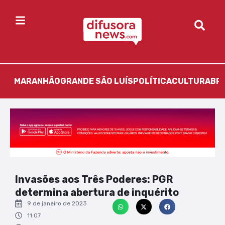
MARANHÃO
GRANDE SÃO LUÍS
POLÍTICA
CULTURA
BR
Invasões aos Três Poderes: PGR
determina abertura de inquérito
9 de janeiro de 2023
11:07