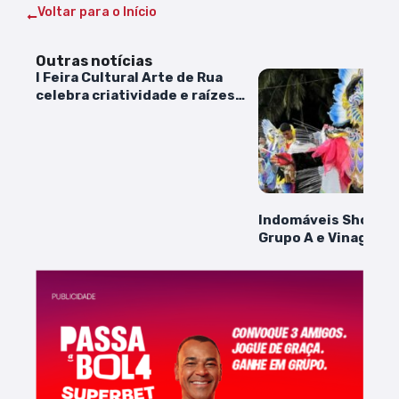
Voltar para o Início
Outras notícias
I Feira Cultural Arte de Rua
celebra criatividade e raízes
culturais em São Luís
Indomáveis Show é
Grupo A e Vinagreir
Grupo B no Carnaval
2025