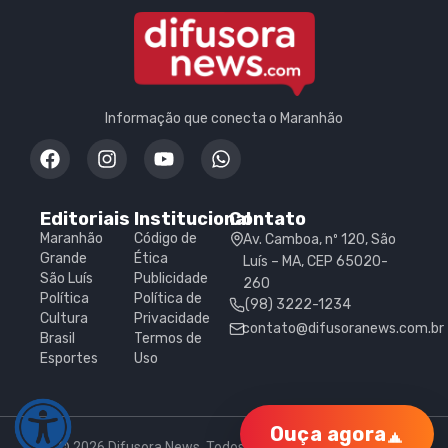
Informação que conecta o Maranhão
Editoriais
Institucional
Contato
Maranhão
Código de
Av. Camboa, nº 120, São
Grande
Ética
Luís – MA, CEP 65020-
São Luís
Publicidade
260
Política
Política de
(98) 3222-1234
Cultura
Privacidade
contato@difusoranews.com.br
Brasil
Termos de
Esportes
Uso
Ouça agora
© 2026 Difusora News. Todos os direitos reservados.