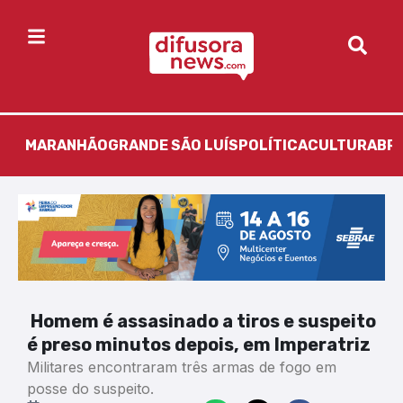
MARANHÃO
GRANDE SÃO LUÍS
POLÍTICA
CULTURA
BR
Homem é assasinado a tiros e suspeito
é preso minutos depois, em Imperatriz
Militares encontraram três armas de fogo em
posse do suspeito.