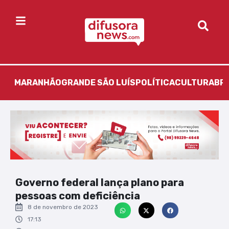
MARANHÃO
GRANDE SÃO LUÍS
POLÍTICA
CULTURA
BR
Governo federal lança plano para
pessoas com deficiência
8 de novembro de 2023
17:13