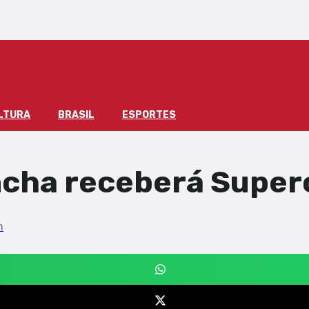
LTURA
BRASIL
ESPORTES
ncha receberá Superc
m