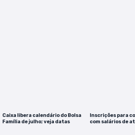
Caixa libera calendário do Bolsa
Inscrições para c
Família de julho; veja datas
com salários de at
terminam nesta qu