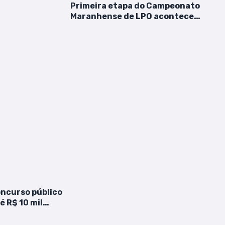
Primeira etapa do Campeonato
Maranhense de LPO acontece
neste sábado (25) em São Luís
oncurso público
é R$ 10 mil
arta-feira (19)