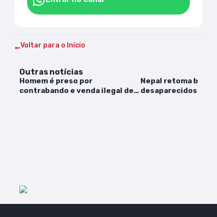
Voltar para o Início
Outras notícias
Homem é preso por
Nepal retoma busca
contrabando e venda ilegal de
desaparecidos após
cigarros eletrônicos, em
avião
Açailândia