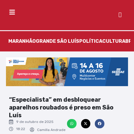
MARANHÃO
GRANDE SÃO LUÍS
POLÍTICA
CULTURA
BR
“Especialista” em desbloquear
aparelhos roubados é preso em São
Luís
9 de outubro de 2025
18:22
Camilla Andrade