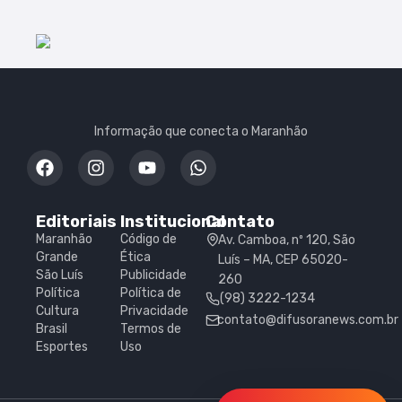
Informação que conecta o Maranhão
Editoriais
Institucional
Contato
Maranhão
Código de
Av. Camboa, nº 120, São
Grande
Ética
Luís – MA, CEP 65020-
São Luís
Publicidade
260
Política
Política de
(98) 3222-1234
Cultura
Privacidade
contato@difusoranews.com.br
Brasil
Termos de
Esportes
Uso