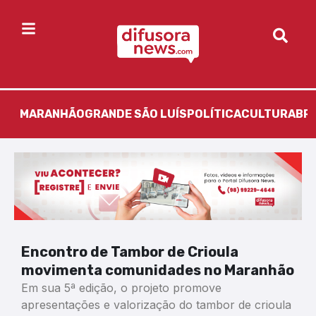
MARANHÃO
GRANDE SÃO LUÍS
POLÍTICA
CULTURA
BR
Encontro de Tambor de Crioula
movimenta comunidades no Maranhão
Em sua 5ª edição, o projeto promove
apresentações e valorização do tambor de crioula