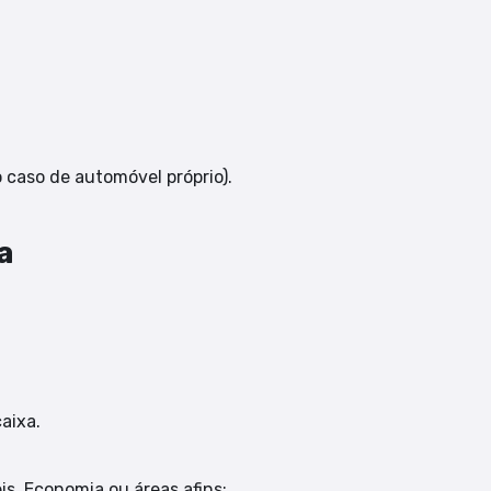
o caso de automóvel próprio).
a
aixa.
s, Economia ou áreas afins;