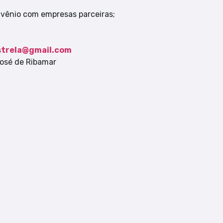
nvênio com empresas parceiras;
strela@gmail.com
José de Ribamar