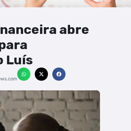
inanceira abre
 para
 Luís
ews.com