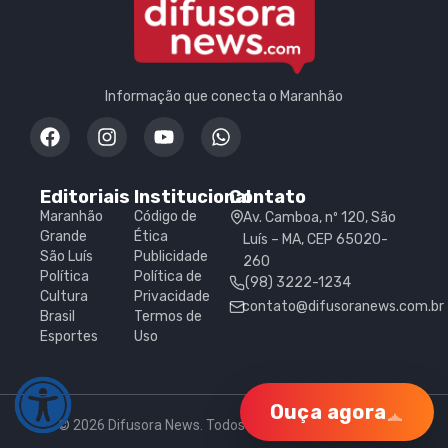
Informação que conecta o Maranhão
Editoriais
Institucional
Contato
Maranhão
Código de
Av. Camboa, nº 120, São
Grande
Ética
Luís – MA, CEP 65020-
São Luís
Publicidade
260
Política
Política de
(98) 3222-1234
Cultura
Privacidade
contato@difusoranews.com.br
Brasil
Termos de
Esportes
Uso
Ouça agora
© 2026 Difusora News. Todos os direitos reservados.