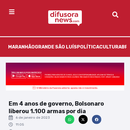
MARANHÃO
GRANDE SÃO LUÍS
POLÍTICA
CULTURA
BR
Em 4 anos de governo, Bolsonaro
liberou 1.100 armas por dia
6 de janeiro de 2023
11:05