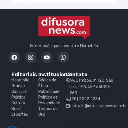
Informação que conecta o Maranhão
Editoriais
Institucional
Contato
Maranhão
Código de
Av. Camboa, nº 120, São
Grande
Ética
Luís – MA, CEP 65020-
São Luís
Publicidade
260
Política
Política de
(98) 3222-1234
Cultura
Privacidade
contato@difusoranews.com.br
Brasil
Termos de
Esportes
Uso