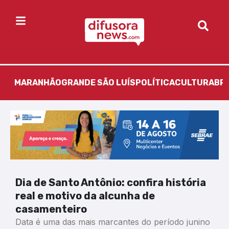
MARANHÃO
GRANDE SÃO LUÍS
POLÍTICA
CULTURA
BR
Dia de Santo Antônio: confira história
real e motivo da alcunha de
casamenteiro
Data é uma das mais marcantes do período junino