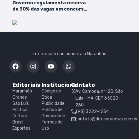
Governo regulamenta reserva
de 30% das vagas em concursos
federais para pretos, pardos,
indígenas e quilombolas
Informação que conecta o Maranhão
Editoriais
Institucional
Contato
Maranhão
Código de
Av. Camboa, nº 120, São
Grande
Ética
Luís – MA, CEP 65020-
São Luís
Publicidade
260
Política
Política de
(98) 3222-1234
Cultura
Privacidade
contato@difusoranews.com.br
Brasil
Termos de
Esportes
Uso